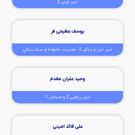
دبیر عربی 2
یوسف عظیمی فر
دبیر دین و زندگی 2 ، مديريت خانواده و سبك زندگي
وحید علیان مقدم
دبیر ریاضی 2 و حسابان 1
علی قائد امینی